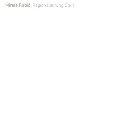
Mirela Rubić, 
Regionalleitung Split
Alle ansehen
Aktuelle Beiträge