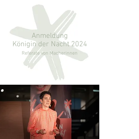
Anmeldung
Kö
nigin der Nacht 2024
Referate von Macherinn
en