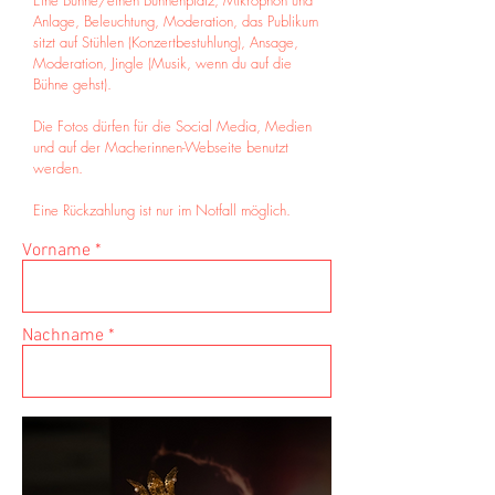
Eine Bühne/einen Bühnenplatz, Mikrophon und
Anlage, Beleuchtung, Moderation, das Publikum
sitzt auf Stühlen (Konzertbestuhlung), Ansage,
Moderation, Jingle (Musik, wenn du auf die
Bühne gehst).
Die Fotos dürfen für die Social Media, Medien
und auf der Macherinnen-Webseite benutzt
werden.
Eine Rückzahlung ist nur im Notfall möglich.
Vorname
Nachname