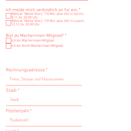
P
Ich melde mich verbindlich an für ein:
*
f
Referat "Meine Story" (10 Min. plus Inti) in Zürich,
8.11.24, 20.00 Uhr
l
Referat "Meine Story" (10 Min. plus Inti) in Luzern,
i
13.12.24, 20.00 Uhr
c
h
P
Bist du Macherinnen-Mitglied?
*
t
f
f
Ich bin Macherinnen-Mitglied
l
e
Ich bin Nicht-Macherinnen-Mitglied
i
l
c
d
h
t
f
Rechnungsadresse
e
l
d
Stadt
Postleitzahl