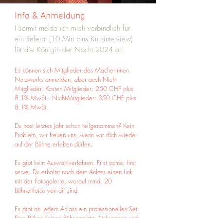
Info & Anmeldung
Hiermit melde ich mich verbindlich für
ein Referat (10 Min plus Kurzinterview)
für die Königin der Nacht 2024 an:
Es können sich Mitglieder des Macherinnen
Netzwerks
anmelden, aber auch Nicht-
Mitglieder. Kosten Mitglieder: 250 CHF plus
8.1% MwSt., Nicht-Mitglieder: 350 CHF plus
8.1% MwSt.
Du hast letztes Jahr schon teilgenommen? Kein
Problem, wir freuen uns, wenn wir dich wieder
auf der Bühne erleben dürfen.
Es gibt kein Auswahlverfahren. First come, first
serve. Du erhältst nach dem Anlass einen Link
mit der Fotogalerie, worauf mind. 20
Bühnenfotos von dir sind.
Es gibt an jedem Anlass ein professionelles Set: