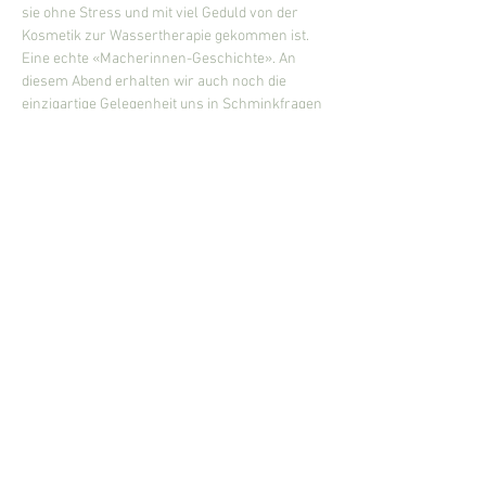
sie ohne Stress und mit viel Geduld von der 
Kosmetik zur Wassertherapie gekommen ist. 
Eine echte «Macherinnen-Geschichte». An 
diesem Abend erhalten wir auch noch die 
einzigartige Gelegenheit uns in Schminkfragen 
von ihren Angestellten beraten und sogar 
schminken zu lassen. Dich erwartet also ein 
genialer Abend ganz im Sinne der Frau. Ein 
Blick auf die Schönheit – mal von einer 
anderen Seite.
Mehr anzeigen
Diese Veranstaltung teilen