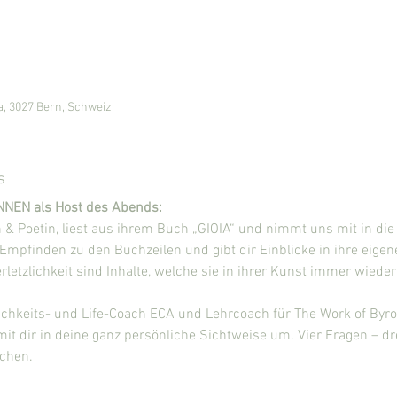
a, 3027 Bern, Schweiz
s
NNEN als Host des Abends:
n & Poetin, liest aus ihrem Buch „GIOIA“ und nimmt uns mit in die T
Empfinden zu den Buchzeilen und gibt dir Einblicke in ihre eige
erletzlichkeit sind Inhalte, welche sie in ihrer Kunst immer wieder 
ichkeits- und Life-Coach ECA und Lehrcoach für The Work of Byron 
mit dir in deine ganz persönliche Sichtweise um. Vier Fragen – 
chen.