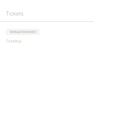
Tickets
Verkauf beendet
Tickettyp
Netzwerkabend Unterwalden
Mehr Infos
Preis
0,00 CHF
Diese Veranstaltung teilen