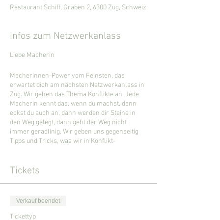
Restaurant Schiff, Graben 2, 6300 Zug, Schweiz
Infos zum Netzwerkanlass
Liebe Macherin
Macherinnen-Power vom Feinsten, das
erwartet dich am nächsten Netzwerkanlass in
Zug. Wir gehen das Thema Konflikte an. Jede
Macherin kennt das, wenn du machst, dann
eckst du auch an, dann werden dir Steine in
den Weg gelegt, dann geht der Weg nicht
immer geradlinig. Wir geben uns gegenseitig
Tipps und Tricks, was wir in Konflikt-
Situationen tun und erzählen uns unsere
Konflikt-Erfolge - mit was oder wie wir immer
wieder Lösungen finden.
Tickets
Aber keine Angst, ausgequetscht wirst du nicht.
Es können diejenigen erzählen, die erzählen
Verkauf beendet
möchten. Ansonsten machen wir unsere ganz
normale Vorstellungsrunde. Du musst auch
Tickettyp