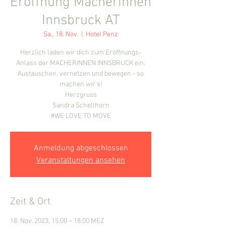
Eröffnung Macherinnen
Innsbruck AT
Sa., 18. Nov.
  |  
Hotel Penz
Herzlich laden wir dich zum Eröffnungs-
Anlass der MACHERINNEN INNSBRUCK ein.
Austauschen, vernetzen und bewegen - so
machen wir's!
Herzgruss
Sandra Schellhorn
#WE LOVE TO MOVE
Anmeldung abgeschlossen
Veranstaltungen ansehen
Zeit & Ort
18. Nov. 2023, 15:00 – 18:00 MEZ