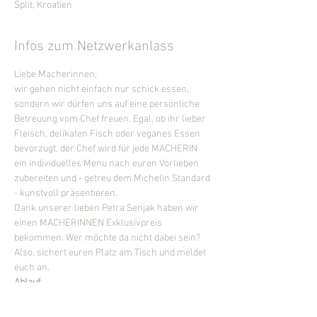
Split, Kroatien
Infos zum Netzwerkanlass
Liebe Macherinnen,
wir gehen nicht einfach nur schick essen, 
sondern wir dürfen uns auf eine persönliche 
Betreuung vom Chef freuen. Egal, ob ihr lieber 
Fleisch, delikaten Fisch oder veganes Essen 
bevorzugt, der Chef wird für jede MACHERIN 
ein individuelles Menu nach euren Vorlieben 
zubereiten und - getreu dem Michelin Standard 
- kunstvoll präsentieren.
Dank unserer lieben Petra Senjak haben wir 
einen MACHERINNEN Exklusivpreis 
bekommen. Wer möchte da nicht dabei sein?
Also, sichert euren Platz am Tisch und meldet 
euch an.
Ablauf
19:00 Uhr - lasst uns auf einen schönen Abend 
anstossen