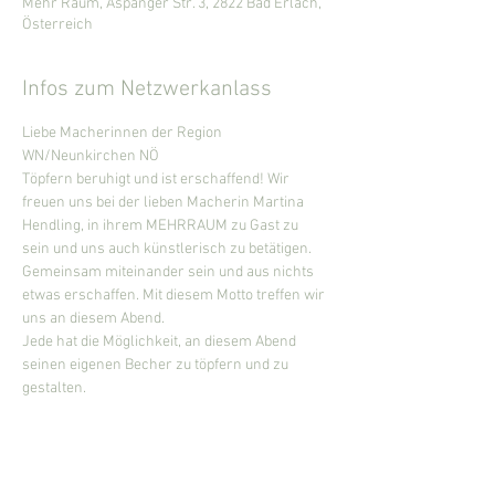
Mehr Raum, Aspanger Str. 3, 2822 Bad Erlach,
Österreich
Infos zum Netzwerkanlass
Liebe Macherinnen der Region 
WN/Neunkirchen NÖ
Töpfern beruhigt und ist erschaffend! Wir 
freuen uns bei der lieben Macherin Martina 
Hendling, in ihrem MEHRRAUM zu Gast zu 
sein und uns auch künstlerisch zu betätigen. 
Gemeinsam miteinander sein und aus nichts 
etwas erschaffen. Mit diesem Motto treffen wir
uns an diesem Abend. 
Jede hat die Möglichkeit, an diesem Abend 
seinen eigenen Becher zu töpfern und zu 
gestalten.
Ablauf:
19.00 Uhr - Ankommen
Mehr anzeigen