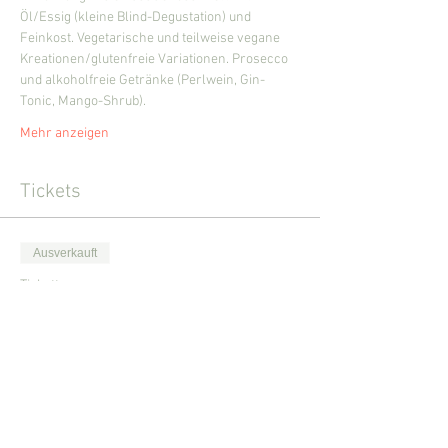
Öl/Essig (kleine Blind-Degustation) und 
Feinkost. Vegetarische und teilweise vegane 
Kreationen/glutenfreie Variationen. Prosecco 
und alkoholfreie Getränke (Perlwein, Gin-
Tonic, Mango-Shrub).
Mehr anzeigen
Tickets
Ausverkauft
Tickettyp
vomFASS-Tasting Luzern
Mehr Infos
Preis
0,00 CHF