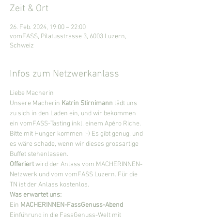
Zeit & Ort
26. Feb. 2024, 19:00 – 22:00
vomFASS, Pilatusstrasse 3, 6003 Luzern,
Schweiz
Infos zum Netzwerkanlass
Liebe Macherin
Unsere Macherin 
Katrin Stirnimann
 lädt uns 
zu sich in den Laden ein, und wir bekommen 
ein vomFASS-Tasting inkl. einem Apéro Riche. 
Bitte mit Hunger kommen ;-) Es gibt genug, und 
es wäre schade, wenn wir dieses grossartige 
Buffet stehenlassen.
Offeriert 
wird der Anlass vom MACHERINNEN-
Netzwerk und vom vomFASS Luzern. Für die 
TN ist der Anlass kostenlos.
Was erwartet uns:
Ein 
MACHERINNEN-FassGenuss-Abend
Einführung in die FassGenuss-Welt mit 