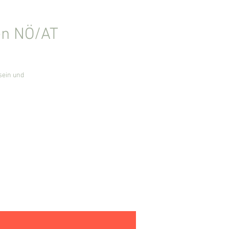
en NÖ/AT
sein und