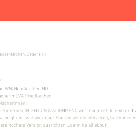
anzenkirchen, Österreich
s
ion WN/Neunkirchen NÖ
acherin EVA Friedbacher.
Macherinnen!
Sinne von INTENTION & ALIGNMENT, wer möchtest du sein und w
a zeigt uns, wie wir unser Energiesystem aktivieren, harmonisiere
re höchste Version ausrichten …denn its all about!