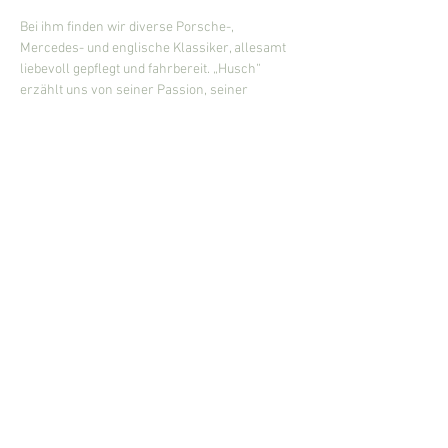
Bei ihm finden wir diverse Porsche-, 
Mercedes- und englische Klassiker, allesamt 
liebevoll gepflegt und fahrbereit. „Husch“ 
erzählt uns von seiner Passion, seiner 
Leidenschaft für Oldtimer und warum er mit 94 
Jahren noch so fit und unternehmungslustig 
ist.
Mehr anzeigen
Diese Veranstaltung teilen