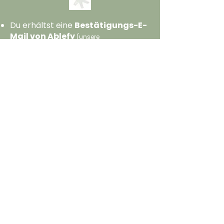
Du erhältst eine
Bestätigungs-E-
Mail von Ablefy
(unsere
Buchungsplattform).
Du bekommst eine
persönliche
Einladung zur MACHERINNEN
Online-Community
(Circle).
Hinweis:
Die Einladungs-E-Mail ist auf
Englisch. In der Community selbst kannst du
dich danach auf Deutsch vernetzen und
bewegen.
Sandra Halter
begleitet dich
persönlich beim Aufsetzen deines
Förderinnen-Profils
(du erhältst dazu eine separate E-Mail mit
allen Infos).