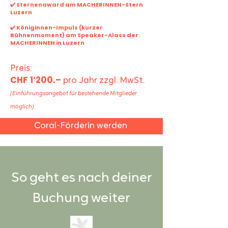
✔️ Sternenaward am MACHERINNEN-Stern
Luzern
✔️ Königinnen-Impuls (kurzer
Bühnenmoment) am Speaker-Alass der
MACHERINNEN in Luzern
Preis:
CHF 1’200.–
pro Jahr zzgl. MwSt.
(Einführungsangebot für bestehende Mitglieder
möglich)
Coral-Förderin werden
So geht es nach deiner
Buchung weiter