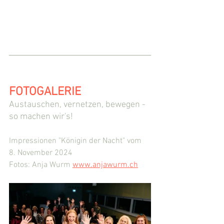
FOTOGALERIE 
Austauschen, vernetzen, bewegen - 
so machen wir's!
Impressionen "Königin der Nacht" vom 
8. November 2024
Fotos: Anja Wurm 
www.anjawurm.ch