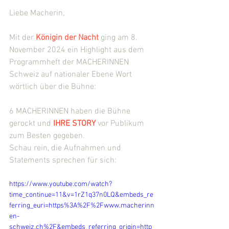
Liebe Macherin,
Mit der 
Königin der Nacht 
ging am 8. 
November 2024 ein Highlight aus dem 
Programmheft der MACHERINNEN 
Schweiz auf nationaler Ebene Wort 
wörtlich über die Bühne:
6 MACHERINNEN haben die Bühne 
gerockt und 
IHRE STORY
 vor Publikum 
zum Besten gegeben. 
Schau rein, die Aufnahmen und 
Statements sprechen für sich:
https://www.youtube.com/watch?
time_continue=11&v=1rZ1q37n0LQ&embeds_re
ferring_euri=https%3A%2F%2Fwww.macherinn
en-
schweiz.ch%2F&embeds_referring_origin=http