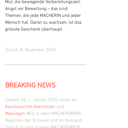
Mut, die bewegende Vorbereitungszeit, 
Angst vor Bewertung – das sind 
Themen, die jede MACHERIN und jeder 
Mensch hat. Daran zu wachsen, ist das 
grösste Geschenk überhaupt.
Zürich, 8. November 2024
BREAKING NEWS
Cheers! Ab 1. Januar 2025 heisst es: 
#austauschen
#vernetzen
 und 
#bewegen
 NEU in allen MACHERINNEN 
Regionen der Schweiz und im Ausland! 
Sprich du bist in einer MACHERINNEN 