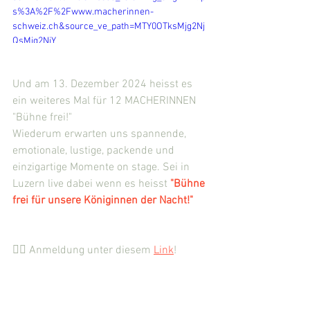
s%3A%2F%2Fwww.macherinnen-
schweiz.ch&source_ve_path=MTY0OTksMjg2Nj
QsMjg2NjY
Und am 13. Dezember 2024 heisst es 
ein weiteres Mal für 12 MACHERINNEN 
"Bühne frei!"
Wiederum erwarten uns spannende, 
emotionale, lustige, packende und 
einzigartige Momente on stage. Sei in 
Luzern live dabei wenn es heisst 
"Bühne 
frei für unsere Königinnen der Nacht!"
👉🏼 Anmeldung unter diesem 
Link
! 